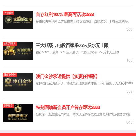
学院教师孙德亮团队本科生发表系列学术
2024-05-10
论文
学院GIS应用研究创新团队研究生在《农业
2024-05-10
工程学报》发表研究成果
GIS应用研究创新团队研究生在《Heliyon》
2024-04-03
发表研究成果
科学研究
GIS应用研究创新团队研究生在《中国农业
2024-04-03
资源与区划》发表研究成果
GIS应用创新团队研究生在SCI期刊《Journa
l of Urban Planning and Development》发表
2024-04-02
研究成果
GIS应用研究创新团队研究生在《湖泊科
2024-04-02
学》发表研究成果
我院学子荣获第十二届全国大学生GIS应用
2023-12-08