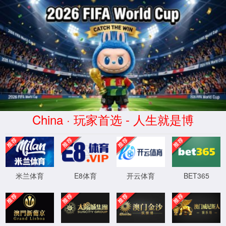
太阳集团tcy8722入口(Macau)股份有限公司-Official website
太阳集团tcy8722入口
现代智慧旅游产业学院
重庆旅游学院
太阳集团tcy8722入口教职工理论学习ppt（2
2025-12-22
025年12月）
太阳集团tcy8722入口党委2025年第10次中
2025-12-22
心组集中学习会资料（2025年12月）