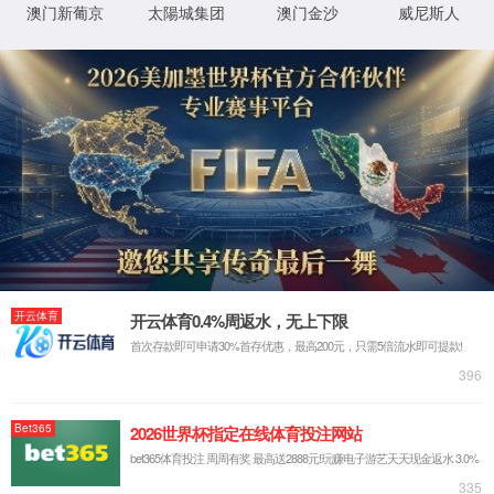
太阳集团tcy8722入口党委理论学习中心组
2026-07-01
召开2026年第4次集中学习会
太阳集团tcy8722入口举行2026届毕业生党
2026-06-30
员座谈会
毕业生党员“七个一”教育实践活动：太阳集
团tcy8722入口举行2026届毕业生党员专题
2026-06-30
党课
铮铮誓言铭初心 扬帆逐梦启新程——太阳
集团tcy8722入口顺利开展2026届毕业生毕
2026-06-29
业教育活动
中共太阳集团tcy8722入口委员会召开党员
2026-06-12
大会顺利完成新一届党委和纪委选举工作
喜报！我院教师在重庆师范大学2026年党
2026-05-29
支部书记基本功大赛中斩获佳绩