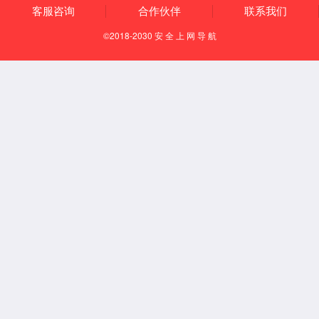
2026-05-15
观教育主题党日观影活动
学院党委会开展树立和践行正确政绩观学
2026-05-11
习教育典型案例警示会
共250条 1/17
首页
上页
下页
尾页
页
太阳集团tcy8722入口
地址：重庆市沙坪坝区大学城中路37号
招生就业办：023-65910139
学院办公室：023-65362853
邮编：401331
XML 地图