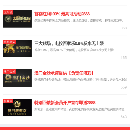
童心肆意享欢愉·工会关怀护成长——太阳
集团tcy8722入口工会开展2026年“六·一”儿
2026-05-29
童节慰问活动
太阳集团tcy8722入口“书记讲党课”系列活
2026-05-29
动第八讲 弘扬五四精神，争做有为青年
太阳集团tcy8722入口党委举行树立和践行
正确政绩观学习教育读书班暨党委理论学
2026-05-23
习中心组2026年第3次集中学习会
太阳集团tcy8722入口开展2026年“岁月如
2026-05-22
歌，春日同行”离退休教职工春游活动
学校工作组到太阳集团tcy8722入口督导树
立和践行正确政绩观学习教育暨基层党建
2026-05-19
工作
我院本科生党支部联合开展总体国家安全