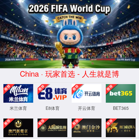
太阳集团tcy8722入口(Macau)股份有限公司-Official website
太阳集
党建思政
一生师者 岁月成诗——我院杨前进老师光
2026-07-17
荣退休
我院党组织获评重庆市高校先进基层党组
2026-07-09
织