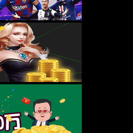
当前位置：
首页
>>
通知公告
>>
正文
集中整改进展情况的通报
：董雪柏； 点击数：
巡察。学院党委按照巡察反馈意见进