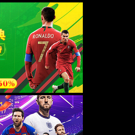
学生工作
招生就业
合作交流
校友园地
重师首页
思想引领
研究生招生
工作动态
校友风采
学工动态
本科生招生
工作动态
社会实践
就业工作
地旅名生